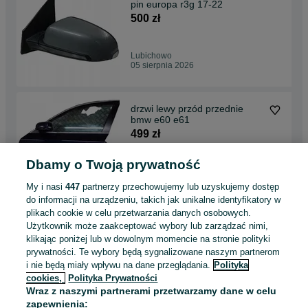
pin europa r3g 17-22
500 zł
Lubichowo
05 sierpnia 2026
drzwi lewy przód przednie
bmw e60 e61
499 zł
Dbamy o Twoją prywatność
Lubichowo
05 sierpnia 2026
My i nasi
447
partnerzy przechowujemy lub uzyskujemy dostęp
do informacji na urządzeniu, takich jak unikalne identyfikatory w
plikach cookie w celu przetwarzania danych osobowych.
pompa wakum vakum 02-09r
Użytkownik może zaakceptować wybory lub zarządzać nimi,
toyota land cruiser 120 d4d
klikając poniżej lub w dowolnym momencie na stronie polityki
prado lift orygin
500 zł
prywatności. Te wybory będą sygnalizowane naszym partnerom
i nie będą miały wpływu na dane przeglądania.
Polityka
cookies,
Polityka Prywatności
Lubichowo
Wraz z naszymi partnerami przetwarzamy dane w celu
05 sierpnia 2026
zapewnienia: