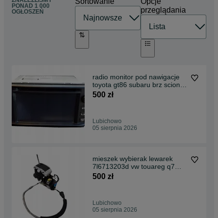
Sortowanie
Opcje
PONAD
1 000
przeglądania
OGŁOSZEŃ
radio monitor pod nawigacje
toyota gt86 subaru brz scion
12-16
500 zł
Lubichowo
05 sierpnia 2026
mieszek wybierak lewarek
7l6713203d vw touareg q7
oryginał kompletny
500 zł
Lubichowo
05 sierpnia 2026